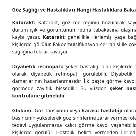
Göz Sağlığı ve Hastalıkları Hangi Hastalıklara Baka
Katarakt:
Katarakt, göz merceğinin bozularak sayd
durum ışık ve görüntünün retina tabakasına ulaşma
kaybı yaşar.
Katarakt
genellikle ilerlemiş yaşa ba
kişilerde görülür. Fakoemülsifikasyon cerrahisi ile çok
sağlığına tekrar kavuşur.
Diyabetik retinopati:
Şeker hastalığı olan kişilerde
olarak diyabetik retinopati görülebilir. Diyabetik
damarlarının hasarlanmasıdır. İlk başta görme kay
görmede zayıflık hissedilir. Bu yüzden
şeker has
kontrolüne gitmelidir.
Glokom:
Göz tansiyonu veya
karasu hastalığı
olara
basıncının yükselerek göz sinirlerine zarar vermesi ola
tedavi uygulanmazsa kalıcı görme kaybı yaşanabilir.
kişilerde görülür. Hastalık belirti vermeden ilerled