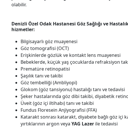
olabilir.
Denizli Özel Odak Hastanesi Göz Sağlığı ve Hastalıkl
hizmetler:
Bilgisayarlı göz muayenesi
Göz tomografisi (OCT)
Erişkinlerde gözlük ve kontakt lens muayenesi
Bebeklerde, küçük yaş çocuklarda refraksiyon tak
Prematüre retinopatisi
Şaşılık tanı ve takibi
Göz tembelliği (Ambliyopi)
Glokom (göz tansiyonu) hastalığı tanı ve tedavisi
Şeker hastalarında göz dibi takibi, diyabetik retin
Üveit (göz içi iltihabı) tanı ve takibi
Fundus Floresein Anjiyografisi (FFA)
Katarakt sonrası katarakt, diyabete bağlı göz içi k
yırtıklarının argon veya
YAG Lazer
ile tedavisi