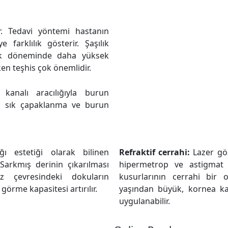
ır. Tedavi yöntemi hastanın
farklılık gösterir. Şaşılık
luk döneminde daha yüksek
ken teşhis çok önemlidir.
 kanalı aracılığıyla burun
a, sık çapaklanma ve burun
ı estetiği olarak bilinen
Refraktif cerrahi:
Lazer göz
 Sarkmış derinin çıkarılması
hipermetrop ve astigmat 
öz çevresindeki dokuların
kusurlarının cerrahi bir o
örme kapasitesi artırılır.
yaşından büyük, kornea kal
uygulanabilir.