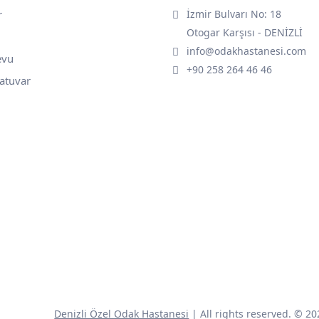
r
İzmir Bulvarı No: 18
Otogar Karşısı - DENİZLİ
info@odakhastanesi.com
evu
+90 258 264 46 46
atuvar
Denizli Özel Odak Hastanesi
| All rights reserved. © 20